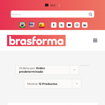
Saltar
SAC
|
al
Buscar
contenido
por:
Facebook
X
YouTube
Instagram
LinkedIn
Ordena por
Orden
predeterminado
Mostrar
12 Productos