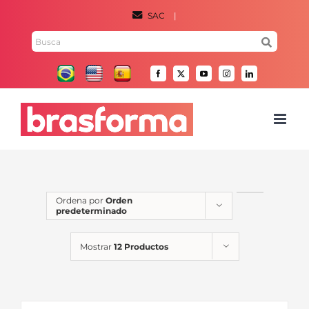
Saltar
SAC
|
al
Buscar
contenido
por:
Facebook
X
YouTube
Instagram
LinkedIn
Ordena por
Orden
predeterminado
Mostrar
12 Productos