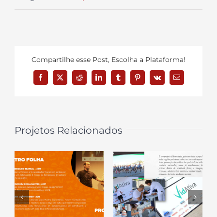
Compartilhe esse Post, Escolha a Plataforma!
Facebook
X
Reddit
LinkedIn
Tumblr
Pinterest
Vk
E-
mail
Projetos Relacionados