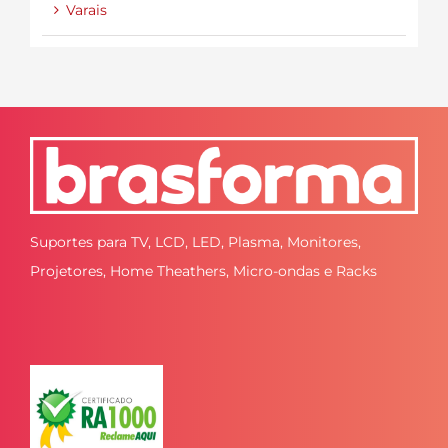
Varais
Suportes para TV, LCD, LED, Plasma, Monitores,
Projetores, Home Theathers, Micro-ondas e Racks