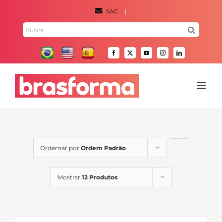
Ir
SAC
|
para
Pesquisar
o
por:
conteúdo
Facebook
X
YouTube
Instagram
LinkedIn
Ordernar por
Ordem Padrão
Mostrar
12 Produtos