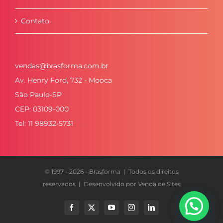
Contato
vendas@brasforma.com.br
Av. Henry Ford, 732 - Mooca
São Paulo-SP
CEP: 03109-000
Tel: 11 98932-5731
© 1997 -
2026 - Brasforma | Todos os direitos
reservados | Desenvolvido por
Venda de Sites
Facebook
X
YouTube
Instagram
LinkedIn