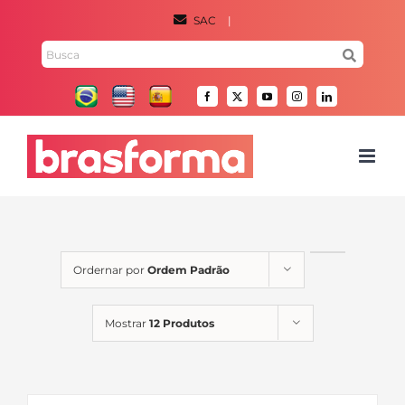
Ir
SAC
|
para
Pesquisar
o
por:
conteúdo
Facebook
X
YouTube
Instagram
LinkedIn
Ordernar por
Ordem Padrão
Mostrar
12 Produtos