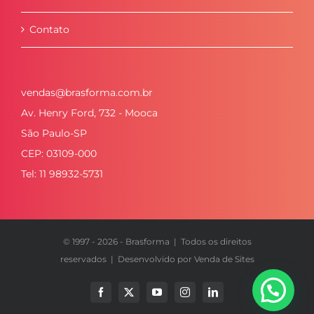
Contato
vendas@brasforma.com.br
Av. Henry Ford, 732 - Mooca
São Paulo-SP
CEP: 03109-000
Tel: 11 98932-5731
© 1997 -
2026 - Brasforma | Todos os direitos
reservados | Desenvolvido por
Venda de Sites
Facebook
X
YouTube
Instagram
LinkedIn