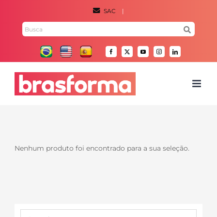
Ir
SAC
|
para
Pesquisar
o
por:
conteúdo
Facebook
X
YouTube
Instagram
LinkedIn
Nenhum produto foi encontrado para a sua seleção.