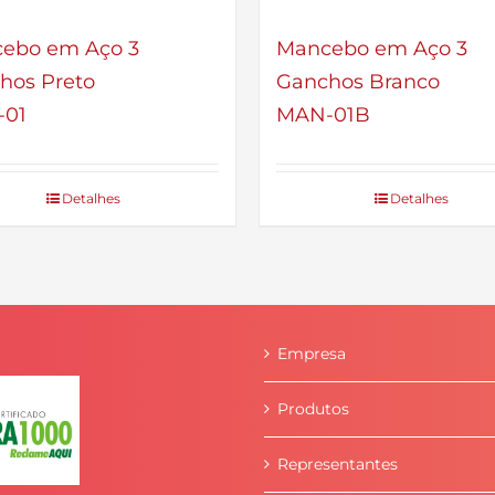
ebo em Aço 3
Mancebo em Aço 3
hos Preto
Ganchos Branco
01
MAN-01B
Detalhes
Detalhes
Empresa
Produtos
Representantes