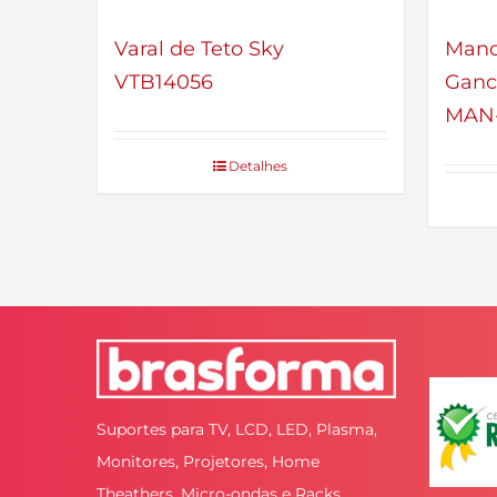
Varal de Teto Sky
Manc
VTB14056
Ganc
MAN-
Detalhes
Suportes para TV, LCD, LED, Plasma,
Monitores, Projetores, Home
Theathers, Micro-ondas e Racks