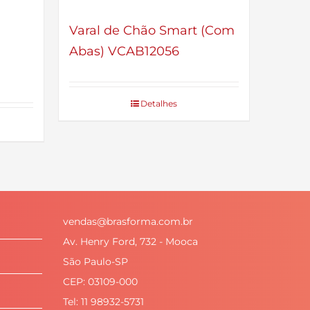
Varal de Chão Smart (Com
Abas) VCAB12056
Detalhes
vendas@brasforma.com.br
Av. Henry Ford, 732 - Mooca
São Paulo-SP
CEP: 03109-000
Tel: 11 98932-5731