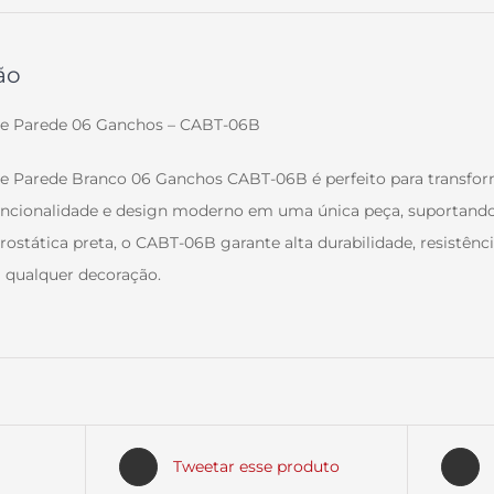
ão
de Parede 06 Ganchos – CABT-06B
de Parede Branco 06 Ganchos CABT-06B é perfeito para transfor
ncionalidade e design moderno em uma única peça, suportando
trostática preta, o CABT-06B garante alta durabilidade, resistê
 qualquer decoração.
Tweetar esse produto