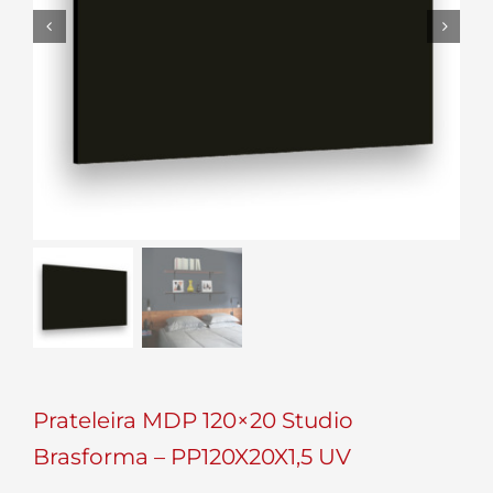


Prateleira MDP 120×20 Studio
Brasforma – PP120X20X1,5 UV