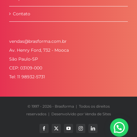
Contato
vendas@brasforma.com.br
Av. Henry Ford, 732 - Mooca
São Paulo-SP
CEP: 03109-000
Tel: 11 98932-5731
© 1997 -
2026 - Brasforma | Todos os direitos
reservados | Desenvolvido por
Venda de Sites
Facebook
X
YouTube
Instagram
LinkedIn