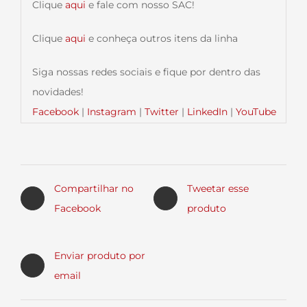
Clique
aqui
e fale com nosso SAC!
Clique
aqui
e conheça outros itens da linha
Siga nossas redes sociais e fique por dentro das
novidades!
Facebook
|
Instagram
|
Twitter
|
LinkedIn
|
YouTube
Sobre a Brasforma
A Brasforma é uma empresa brasileira fundada
Compartilhar no
Tweetar esse
em 1987 em São Paulo com crescente
Facebook
produto
participação em todo território nacional, América
latina, Estados Unidos, Ásia e Europa. Além disso,
Enviar produto por
sempre em busca de novos parceiros comerciais
email
por todo o mundo.