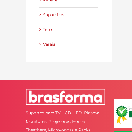
Parede
Sapateiras
Teto
Varais
Suportes para TV, LCD, LED, Plasma,
Monitores, Projetores, Home
Theathers, Micro-ondas e Racks