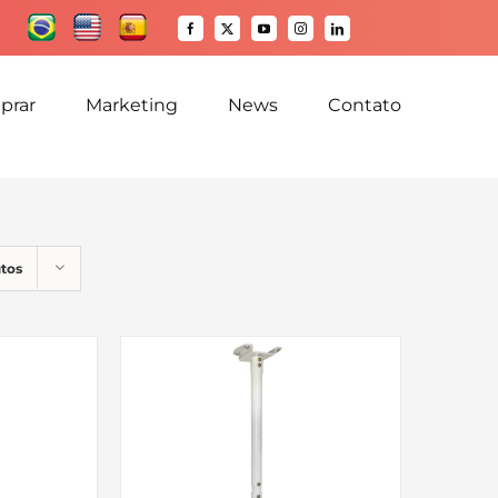
Facebook
X
YouTube
Instagram
LinkedIn
prar
Marketing
News
Contato
tos