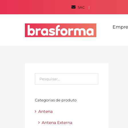
Ir
SAC
|
para
o
Empre
conteúdo
Categorias de produto
Antena
Antena Externa