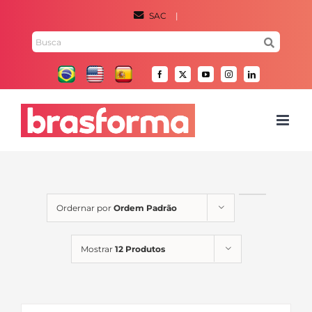
Ir
SAC
|
para
Pesquisar
o
por:
conteúdo
Facebook
X
YouTube
Instagram
LinkedIn
Ordernar por
Ordem Padrão
Mostrar
12 Produtos