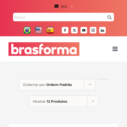
Ir
SAC
|
para
Pesquisar
o
por:
conteúdo
Facebook
X
YouTube
Instagram
LinkedIn
Ordernar por
Ordem Padrão
Mostrar
12 Produtos