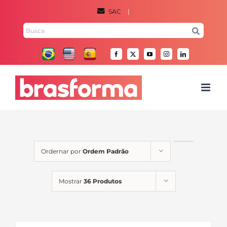
Ir
SAC
|
para
Pesquisar
o
por:
conteúdo
Facebook
X
YouTube
Instagram
LinkedIn
Ordernar por
Ordem Padrão
Mostrar
36 Produtos